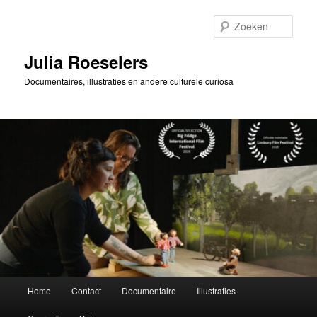
Spring
naar
Zoek
de
primaire
Julia Roeselers
inhoud
Documentaires, illustraties en andere culturele curiosa
Hoofdmenu
Home
Contact
Documentaire
Illustraties